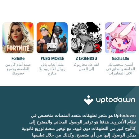
Fortnite
PUBG MOBILE
Z LEGENDS 3
Gacha Life
أنشئ شخصياتك
لقد عاد محاربو Z
ملك ألعاب باتل
صمد أمام كل من
الخاصة وانطلق في
إلى العمل
رويال للأندرويد بلا
العاصفة وجميع
آلاف المغامرات
منازع
خصومك
Uptodown هو متجر تطبيقات متعدد المنصات متخصص في
نظام الأندرويد. هدفنا هو توفير الوصول المجاني والمفتوح إلى
كتالوج كبير من التطبيقات دون قيود، مع توفير منصة توزيع قانونية
يمكن الوصول إليها من أي متصفح، وكذلك من خلال تطبيقها