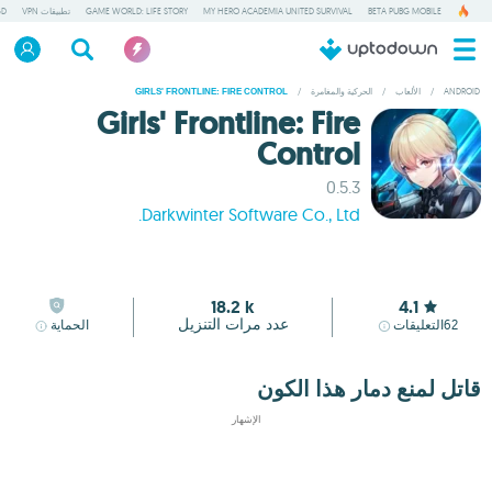
BETA PUBG MOBILE
MY HERO ACADEMIA UNITED SURVIVAL
GAME WORLD: LIFE STORY
تطبيقات VPN
GD
ANDROID
/
الألعاب
/
الحركية والمغامرة
/
GIRLS' FRONTLINE: FIRE CONTROL
Girls' Frontline: Fire
Control
0.5.3
Darkwinter Software Co., Ltd.
18.2 k
4.1
عدد مرات التنزيل
62
التعليقات
الحماية
قاتل لمنع دمار هذا الكون
الإشهار