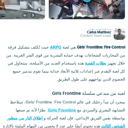
تمت المراجعة من طرف
Carlos Martínez
Content Team Lead
Girls' Frontline: Fire Control
هي لعبة
ARPG
حيث تُكلف بتشكيل فرقة
من المحاربات الشجاعات بهدف حماية البشرية من قوى الشر الغريبة. من
خلال تجهيز
بطلات القصة
هذه باستخدام العديد من الأسلحة، ستحاول في
كل لعبة التقدم عبر إعدادات ثلاثية الأبعاد جذابة بينما تقوم بتدمير جميع
الخصوم الذين تواجههم على طول الطريق.
لعبة من مبدعي سلسلة Girls Frontline
بمجرد أن تبدأ رحلتك في عالم Girls' Frontline: Fire Control، ستلاحظ
التشابهه البصري والسردي مع
Girls Frontline
. نظرًا لأنه تم صنعها
بواسطة نفس الفريق الإبداعي، فإن لعبة الحركة و
إطلاق النار من منظور
الشخص الثالث
هذه تحتوي أيضًا على عدد لا يحصى من المهام المليئة بالإثارة