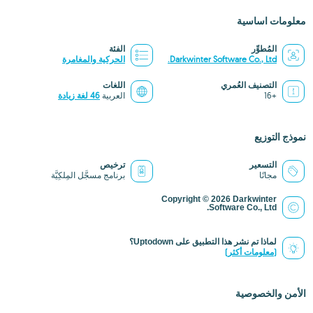
معلومات اساسية
المُطوِّر
الفئة
Darkwinter Software Co., Ltd.
الحركية والمغامرة
التصنيف العُمري
اللغات
+16
العربية
46 لغة زيادة
نموذج التوزيع
التسعير
ترخيص
مجانًا
برنامج مسجَّل المِلكِيَّة
Copyright © 2026 Darkwinter
Software Co., Ltd.
لماذا تم نشر هذا التطبيق على Uptodown؟
(معلومات أكثر)
الأمن والخصوصية