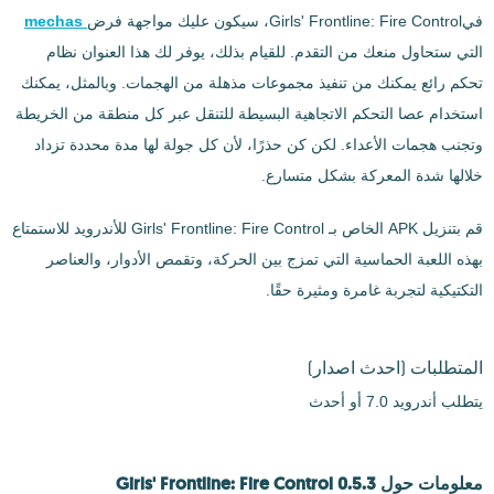
فيGirls' Frontline: Fire Control، سيكون عليك مواجهة فرض
mechas
التي ستحاول منعك من التقدم. للقيام بذلك، يوفر لك هذا العنوان نظام
تحكم رائع يمكنك من تنفيذ مجموعات مذهلة من الهجمات. وبالمثل، يمكنك
استخدام عصا التحكم الاتجاهية البسيطة للتنقل عبر كل منطقة من الخريطة
وتجنب هجمات الأعداء. لكن كن حذرًا، لأن كل جولة لها مدة محددة تزداد
خلالها شدة المعركة بشكل متسارع.
قم بتنزيل APK الخاص بـ Girls' Frontline: Fire Control للأندرويد للاستمتاع
بهذه اللعبة الحماسية التي تمزج بين الحركة، وتقمص الأدوار، والعناصر
التكتيكية لتجربة غامرة ومثيرة حقًا.
المتطلبات
(احدث اصدار)
يتطلب أندرويد 7.0 أو أحدث
معلومات حول Girls' Frontline: Fire Control 0.5.3