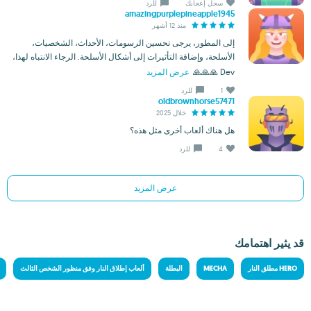
سجل إعجابك
للرد
amazingpurplepineapple1945
منذ 12 أشهر
إلى المطور، يرجى تحسين الرسومات، الأحداث، الشخصيات،
الأسلحة، وإضافة التأثيرات إلى أشكال الأسلحة. الرجاء الانتباه لهذا،
Dev 🙏🙏🙏
عرض المزيد
1
للرد
oldbrownhorse57471
خلال 2025
هل هناك ألعاب أخرى مثل هذه؟
4
للرد
عرض المزيد
قد يثير اهتمامك
مطلق النار HERO
MECHA
البطلة
ألعاب إطلاق النار وفق منظور الشخص الثالث