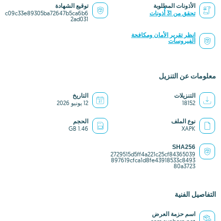
الأذونات المطلوبة
توقيع الشهادة
تحقق من 31 أُذونات
c09c33e89305ba72647b5ca6b6
2ad031
انظر تقرير الأمان ومكافحة
الفيروسات
معلومات عن التنزيل
التنزيلات
التاريخ
18152
12 يونيو 2026
نوع الملف
الحجم
1.46 GB
XAPK
SHA256
2729515d5ff4a221c25cf84365039
897619cfca1d8fe43918533c8493
80a3723
التفاصيل الفنية
اسم حزمة العرض