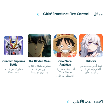
مماثل لـ Girls' Frontline: Fire Control
Gundam Supreme
The Hidden Ones
One Piece:
Strinova
Battle
Ambition
لعبة أنمي مذهلة من
معارك مليئة بالإثارة
ألعاب إطلاق النار
أعد إنشاء معارك
تدور في عالم
معارك في عالم
وفق منظور
One Piece
هيتوري نو شيتا
Gundam
الشخص الثالث
الأسطورية على
هاتفك الذكي
اكتشف هذه الألعاب