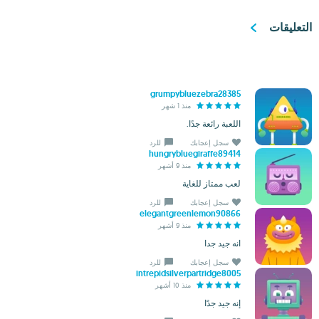
التعليقات
grumpybluezebra28385
منذ 1 شهر
اللعبة رائعة جدًا.
سجل إعجابك
للرد
hungrybluegiraffe89414
منذ 9 أشهر
لعب ممتاز للغاية
سجل إعجابك
للرد
elegantgreenlemon90866
منذ 9 أشهر
انه جيد جدا
سجل إعجابك
للرد
intrepidsilverpartridge8005
منذ 10 أشهر
إنه جيد جدًا